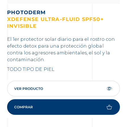
PHOTODERM
XDEFENSE ULTRA-FLUID SPF50+
X
INVISIBLE
T
El 1er protector solar diario para el rostro con
El 
efecto detox para una protección global
ef
contra los agresores ambientales, el sol y la
con
contaminación.
co
TODO TIPO DE PIEL
TO
VER PRODUCTO
COMPRAR