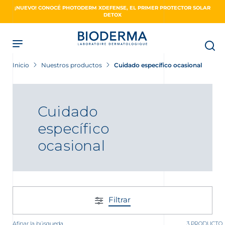
Skip
¡NUEVO! CONOCÉ PHOTODERM XDEFENSE, EL PRIMER PROTECTOR SOLAR
to
DETOX
main
content
Inicio
Nuestros productos
Cuidado específico ocasional
Cuidado
específico
ocasional
Filtrar
Afinar la búsqueda
3 PRODUCTO